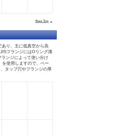
Page Top
ンジであり、主に低真空から高
ISフランジにはOリング溝
フランジによって使い分け
）を使用しますので、ベー
にも、タップ穴やフランジの厚