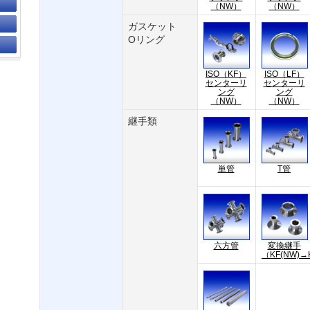
（NW）
（NW）
ガスケット
Oリング
ISO（KF）
ISO（LF）
センターリ
センターリ
ング
ング
（NW）
（NW）
継手類
単管
T管
六方管
変換継手
（KF(NW)→