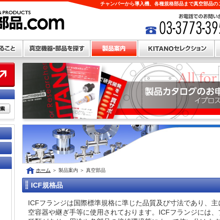
チャンバーから導入機、各種規格部品まで真空部品のこ
ホーム
＞
製品案内
＞
真空部品
ICF規格品
ICFフランジは国際標準規格に準じた品質及び寸法であり、
空容器や継ぎ手等に使用されております。ICFフランジには、