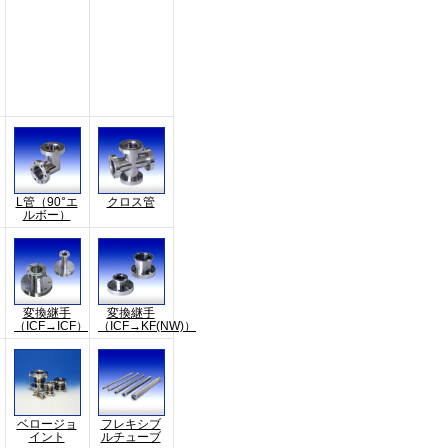
L管（90°エ
クロス管
ルボー）
変換継手
変換継手
（ICF→ICF）
（ICF→KF(NW)）
ベロージョ
フレキシブ
イント
ルチューブ