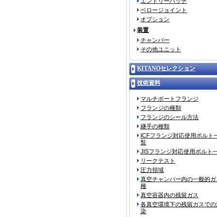
エントリーハッチ
ベロージョイント
オプション
装置
チャンバー
その他ユニット
KITANOセレクション
技術資料
マルチポートフランジ
フランジの種類
フランジのシール方法
継手の種類
ICFフランジ対応使用ボルト
覧
JISフランジ対応使用ボルト
リークテスト
圧力領域
真空チャンバー内の一般的ガ
種
真空容器内の残留ガス
各真空環境下の残留ガスでの
染