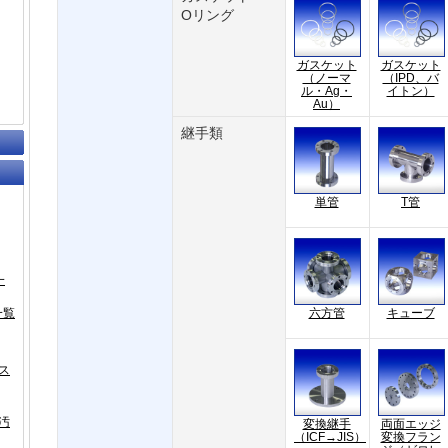
Oリング
ガスケット
ガスケット
（ノーマ
（IPD、バ
ル・Ag・
イトン）
Au）
継手類
単管
T管
一
一覧
六方管
キューブ
ス
汚
変換継手
両面エッジ
（ICF→JIS）
変換フラン