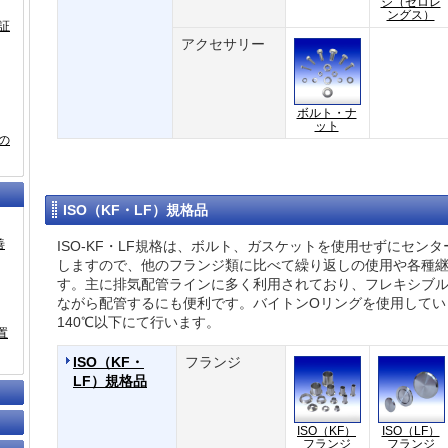
ジ（ゼロレ
ングス）
証
アクセサリー
ボルト・ナ
ット
の
ISO（KF・LF）規格品
善
ISO-KF・LF規格は、ボルト、ガスケットを使用せずにセン
しますので、他のフランジ類に比べて繰り返しの使用や各種
す。主に排気配管ラインに多く利用されており、フレキシブ
ながら配管するにも便利です。バイトンOリングを使用してい
140℃以下にて行います。
置
ISO（KF・
フランジ
LF）規格品
ISO（KF）
ISO（LF）
フランジ
フランジ