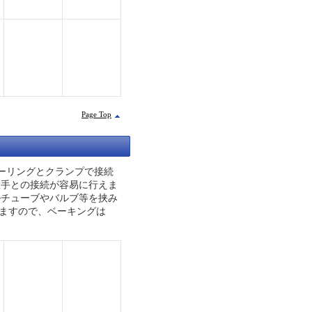
Page Top
ターリングとクランプで接続
継手との接続が容易に行えま
ルチューブやバルブ等を挟み
ますので、ベーキングは