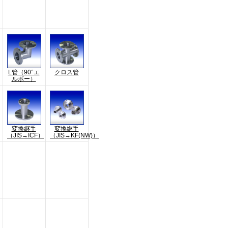
L管（90°エ
クロス管
ルボー）
変換継手
変換継手
（JIS→ICF）
（JIS→KF(NW)）