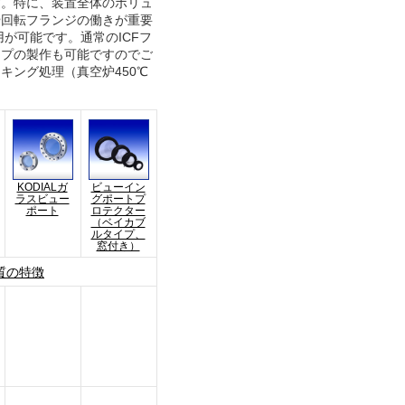
す。特に、装置全体のボリュ
や回転フランジの働きが重要
用が可能です。通常のICFフ
イプの製作も可能ですのでご
キング処理（真空炉450℃
KODIALガ
ビューイン
ラスビュー
グポートプ
ポート
ロテクター
（ベイカブ
ルタイプ、
窓付き）
質の特徴