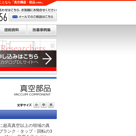
となら「真空機器・部品.com」
主に超高真空以上の領域の真
ブランク・タップ・回転の3