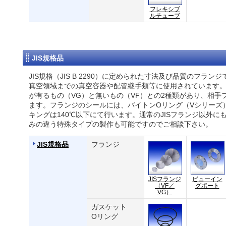
フレキシブ
ルチューブ
JIS規格品
JIS規格（JIS B 2290）に定められた寸法及び品質のフラ
真空領域までの真空容器や配管継手類等に使用されています。J
が有るもの（VG）と無いもの（VF）との2種類があり、相手
ます。フランジのシールには、バイトンOリング（Vシリーズ
キングは140℃以下にて行います。通常のJISフランジ以外
みの違う特殊タイプの製作も可能ですのでご相談下さい。
JIS規格品
フランジ
JISフランジ
ビューイン
（VF／
グポート
VG）
ガスケット
Oリング