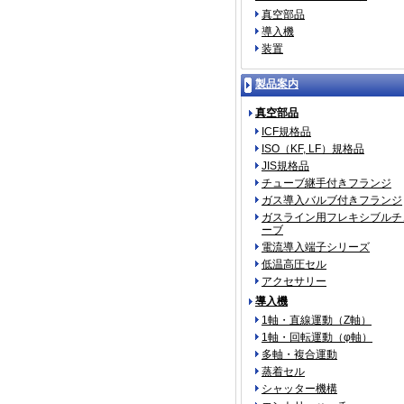
真空部品
導入機
装置
製品案内
真空部品
ICF規格品
ISO（KF, LF）規格品
JIS規格品
チューブ継手付きフランジ
ガス導入バルブ付きフランジ
ガスライン用フレキシブルチ
ーブ
電流導入端子シリーズ
低温高圧セル
アクセサリー
導入機
1軸・直線運動（Z軸）
1軸・回転運動（φ軸）
多軸・複合運動
蒸着セル
シャッター機構