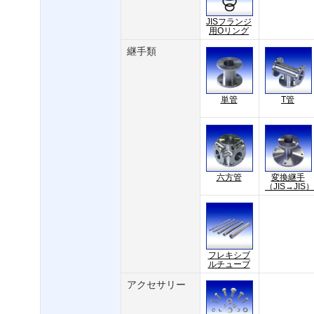
JISフランジ
用Oリング
継手類
単管
T管
六方管
変換継手
（JIS→JIS）
フレキシブ
ルチューブ
アクセサリー