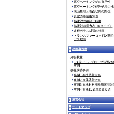
真空ベーキング炉の有意性
真空ベーキング処理効果の検
表面処理と表面状態の関係
真空の単位換算表
熱電対の種類と特徴
熱電対起電力表（Kタイプ）
多種ガラス材質の特徴
トランスファーロッド駆動時
ガス放出
改善事例集
分析装置
3次元アトムプローブ装置改
事例
改善成功事例
事例1 有機蒸着セル
事例2 金属蒸着セル
事例3 有機材料開発用蒸着装
事例4 有機EL成膜装置改造
運営会社
サイトマップ