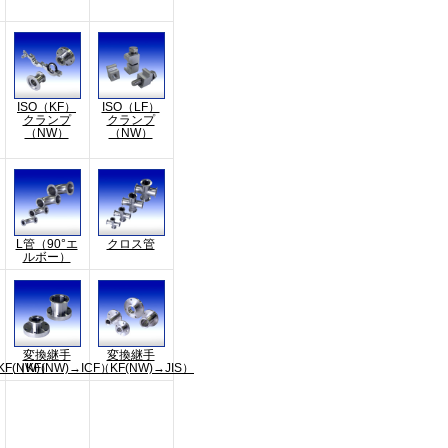
ISO（KF）
ISO（LF）
クランプ
クランプ
（NW）
（NW）
L管（90°エ
クロス管
ルボー）
変換継手
変換継手
KF(NW)）
（KF(NW)→ICF）
（KF(NW)→JIS）