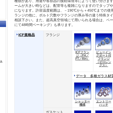
種類があり、用途や各部品の接続環境等によって使い分けま
ームが大きい時などは、配管等も複雑になりますのでタップ
になります。許容温度範囲は、－190℃から＋450℃までの使
ランジの他に、ボルト穴数やフランジの厚み等の違う特殊タ
相談下さい。また、超高真空領域にて用いられる場合は、ベー
にて48時間ベーキング）も承ります。
ICF規格品
フランジ
ICFフラン
ビューイン
ジ（FH／
グポート付
FT／RH）
フランジ
ュ
（ゼロレン
グス）
データ 多種ガラス材
シャッター
エントリー
機構
ハッチ
ガスケット