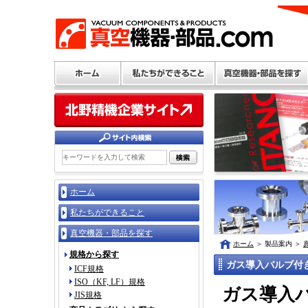
ホーム
私たちができること
真空機器・部品を探す
ホーム
＞
製品案内
＞
規格から探す
ガス導入バルブ付
ICF規格
ISO（KF, LF）規格
ガス導入
JIS規格