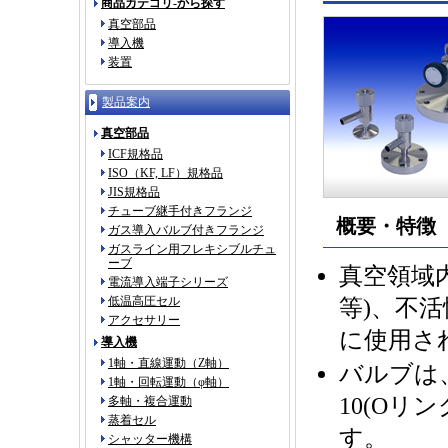
商品カテゴリ-から探す
真空部品
導入機
装置
製品案内
真空部品
ICF規格品
ISO（KF, LF）規格品
JIS規格品
チューブ継手付きフランジ
概要・特徴
ガス導入バルブ付きフランジ
ガスライン用フレキシブルチュ
ーブ
真空領域
電流導入端子シリーズ
低温高圧セル
等)、不
アクセサリー
に使用さ
導入機
1軸・直線運動（Z軸）
バルブは、
1軸・回転運動（φ軸）
10(Oリ
多軸・複合運動
蒸着セル
す。
シャッター機構