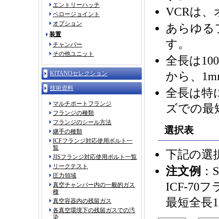
エントリーハッチ
VCRは
ベロージョイント
オプション
あらゆる
装置
す。
チャンバー
その他ユニット
全長は100
KITANOセレクション
から、1
技術資料
全長は特
マルチポートフランジ
ズでの最
フランジの種類
フランジのシール方法
選択表
継手の種類
ICFフランジ対応使用ボルト一
覧
下記の選
JISフランジ対応使用ボルト一覧
リークテスト
注文例
：
圧力領域
ICF-7
真空チャンバー内の一般的ガス
種
最短全長1
真空容器内の残留ガス
各真空環境下の残留ガスでの汚
染