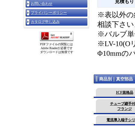
見積もり
お問い合わせ
プライバシーポリシー
※表以外の
カタログ申し込み
相談下さい
※バルブ単
※LV-10
PDFファイルの閲覧には
Adobe Readerが必要です
Φ10mm
ダウンロードは無償です
商品別｜真空部品
ICF規格品
チューブ継手
フランジ
電流導入端子シ